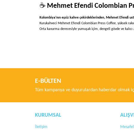
☕
Mehmet Efendi Colombian Pres
Kolombiya’nın eşsiz kahve çekirdeklerinden, Mehmet Efendi ustal
Kurukahveci Mehmet Efendi Colombian Press Coffee, yüksek rak
Orta kavurma derecesiyle yumuşak içim, dengeli gövde ve kalıcı a
Bu ürünün fiyat bilgisi, resim, ürün açıklamalarında ve di
Görüş ve önerileriniz için teşekkür ederiz.
Ürün resmi kalitesiz, bozuk veya görüntülenemiyor.
Ürün açıklamasında eksik bilgiler bulunuyor.
E-BÜLTEN
Ürün bilgilerinde hatalar bulunuyor.
Tüm kampanya ve duyurulardan haberdar olmak içi
Ürün fiyatı diğer sitelerden daha pahalı.
Bu ürüne benzer farklı alternatifler olmalı.
KURUMSAL
ALIŞV
İletişim
Mesafeli