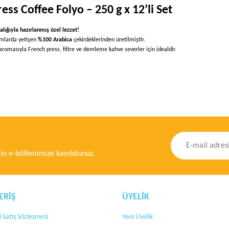
s Coffee Folyo – 250 g x 12’li Set
ığıyla hazırlanmış özel lezzet!
ımlarda yetişen
%100 Arabica
çekirdeklerinden üretilmiştir.
romasıyla French press, filtre ve demleme kahve severler için idealdir.
ğer konularda yetersiz gördüğünüz noktaları öneri formunu kullanarak tarafımıza ileteb
Bu ürüne ilk yorumu siz yapın!
Yorum Yaz
n e-bültenimize kaydolunuz.
ERİŞ
ÜYELİK
 Satış Sözleşmesi
Yeni Üyelik