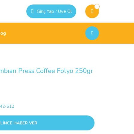
Giriş Yap
Üye Ol
/
log
bıan Press Coffee Folyo 250gr
42-S12
LİNCE HABER VER