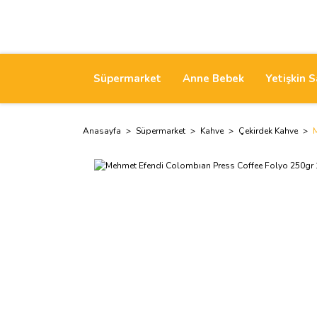
Süpermarket
Anne Bebek
Yetişkin S
Anasayfa
Süpermarket
Kahve
Çekirdek Kahve
M