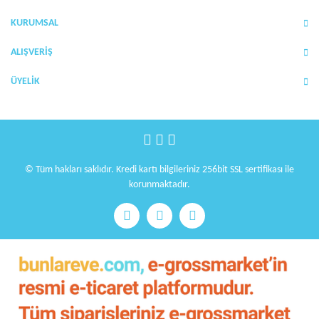
Ürün bilgilerinde hatalar bulunuyor.
KURUMSAL
Ürün fiyatı diğer sitelerden daha pahalı.
Bu ürüne benzer farklı alternatifler olmalı.
ALIŞVERİŞ
ÜYELİK
Gönder
© Tüm hakları saklıdır. Kredi kartı bilgileriniz 256bit SSL sertifikası ile
korunmaktadır.