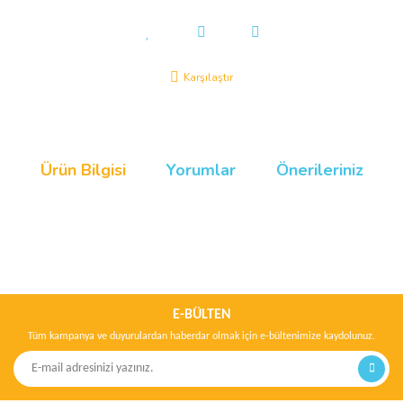
Karşılaştır
Ürün Bilgisi
Yorumlar
Önerileriniz
Bu ürünün fiyat bilgisi, resim, ürün açıklamalarında ve diğer
konularda yetersiz gördüğünüz noktaları öneri formunu kullanarak
Bu ürüne ilk yorumu siz yapın!
tarafımıza iletebilirsiniz.
Görüş ve önerileriniz için teşekkür ederiz.
E-BÜLTEN
Tüm kampanya ve duyurulardan haberdar olmak için e-bültenimize kaydolunuz.
Yorum Yaz
Ürün resmi kalitesiz, bozuk veya görüntülenemiyor.
Ürün açıklamasında eksik bilgiler bulunuyor.