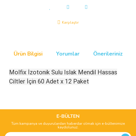
Karşılaştır
Ürün Bilgisi
Yorumlar
Önerileriniz
Molfix İzotonik Sulu Islak Mendil Hassas
Ciltler İçin 60 Adet x 12 Paket
Bu ürünün fiyat bilgisi, resim, ürün açıklamalarında ve diğer
konularda yetersiz gördüğünüz noktaları öneri formunu
Bu ürüne ilk yorumu siz yapın!
kullanarak tarafımıza iletebilirsiniz.
Görüş ve önerileriniz için teşekkür ederiz.
E-BÜLTEN
Tüm kampanya ve duyurulardan haberdar olmak için e-bültenimize
Yorum Yaz
kaydolunuz.
Ürün resmi kalitesiz, bozuk veya görüntülenemiyor.