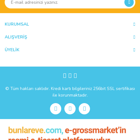
Ürün açıklamasında eksik bilgiler bulunuyor.
Ürün bilgilerinde hatalar bulunuyor.
Ürün fiyatı diğer sitelerden daha pahalı.
KURUMSAL
Bu ürüne benzer farklı alternatifler olmalı.
ALIŞVERİŞ
ÜYELİK
Gönder
© Tüm hakları saklıdır. Kredi kartı bilgileriniz 256bit SSL sertifikası
ile korunmaktadır.