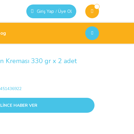
Giriş Yap
Üye Ol
/
log
in Kreması 330 gr x 2 adet
451436922
LİNCE HABER VER