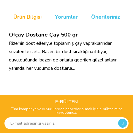
Ürün Bilgisi
Yorumlar
Önerileriniz
Ofçay Dostane Çay 500 gr
Rize'nin dost elleriyle toplanmış çay yapraklarından
süzülen lezzet... Bazen bir dost sıcaklığına ihtiyaç
duyulduğunda, bazen de onlarla geçirilen güzel anların
yanında, her yudumda dostlarla...
Bu ürünün fiyat bilgisi, resim, ürün açıklamalarında ve diğer
konularda yetersiz gördüğünüz noktaları öneri formunu
Bu ürüne ilk yorumu siz yapın!
kullanarak tarafımıza iletebilirsiniz.
Görüş ve önerileriniz için teşekkür ederiz.
E-BÜLTEN
Tüm kampanya ve duyurulardan haberdar olmak için e-bültenimize
Yorum Yaz
kaydolunuz.
Ürün resmi kalitesiz, bozuk veya görüntülenemiyor.
Ürün açıklamasında eksik bilgiler bulunuyor.
Ürün bilgilerinde hatalar bulunuyor.