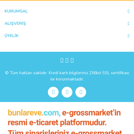
Ürün fiyatı diğer sitelerden daha pahalı.
KURUMSAL
Bu ürüne benzer farklı alternatifler olmalı.
ALIŞVERİŞ
ÜYELİK
Gönder
© Tüm hakları saklıdır. Kredi kartı bilgileriniz 256bit SSL sertifikası
ile korunmaktadır.