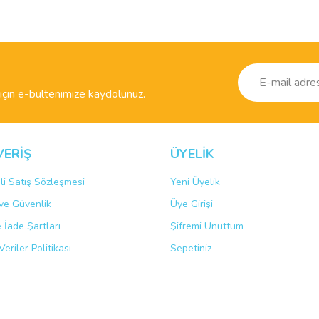
Bu ürüne ilk yorumu siz yapın!
r.
Yorum Yaz
çin e-bültenimize kaydolunuz.
VERİŞ
ÜYELİK
li Satış Sözleşmesi
Yeni Üyelik
k ve Güvenlik
Üye Girişi
Gönder
e İade Şartları
Şifremi Unuttum
Veriler Politikası
Sepetiniz