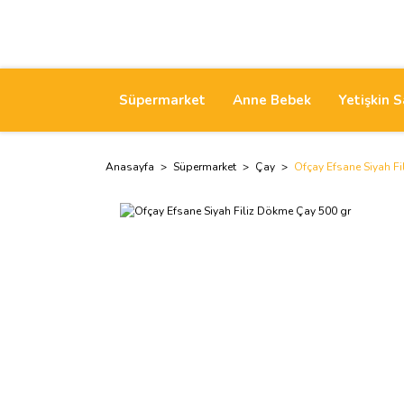
Süpermarket
Anne Bebek
Yetişkin S
Anasayfa
Süpermarket
Çay
Ofçay Efsane Siyah F