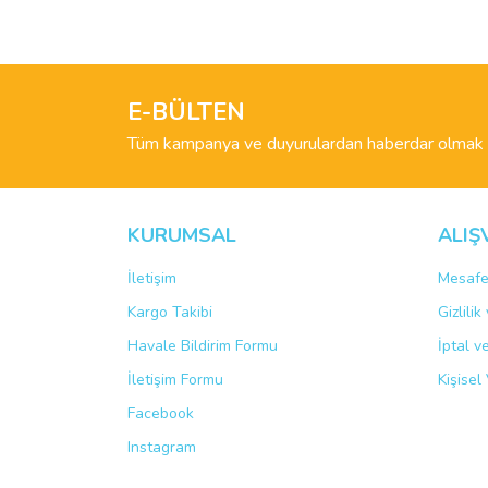
Görüş ve önerileriniz için teşekkür ederiz.
Ürün resmi kalitesiz, bozuk veya görüntülenemiyo
Ürün açıklamasında eksik bilgiler bulunuyor.
E-BÜLTEN
Ürün bilgilerinde hatalar bulunuyor.
Tüm kampanya ve duyurulardan haberdar olmak i
Ürün fiyatı diğer sitelerden daha pahalı.
Bu ürüne benzer farklı alternatifler olmalı.
KURUMSAL
ALIŞ
İletişim
Mesafe
Kargo Takibi
Gizlili
Havale Bildirim Formu
İptal v
İletişim Formu
Kişisel 
Facebook
Instagram