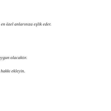
,
en
özel
anlarınıza
eşlik
eder
.
uygun
olacaktır
.
hakkı
ekleyin
.
ımıza iletebilirsiniz.