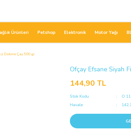
ağlık Ürünleri
Petshop
Elektronik
Motor Yağı
B
iliz Dökme Çay 500 gr
Ofçay Efsane Siyah F
144,90 TL
Stok Kodu
O 11
Havale
142,7
GE