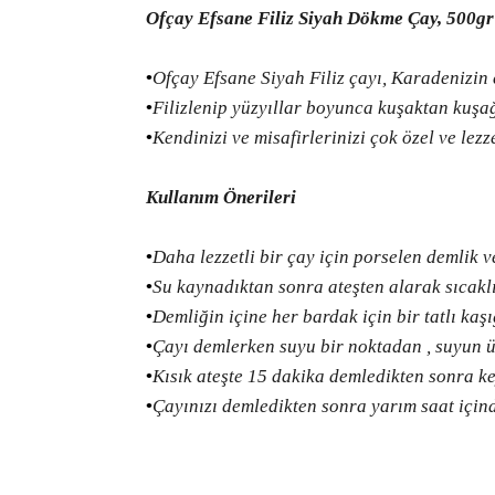
Ofçay
Efsane
Filiz
Siyah
Dökme
Çay
, 500gr
•
Ofçay
Efsane
Siyah
Filiz
çayı
,
Karadenizin e
•
Filizlenip yüzyıllar boyunca kuşaktan kuşağ
•
Kendinizi
ve
misafirlerinizi
çok
özel
ve
lezz
Kullanım
Önerileri
•
Daha lezzetli bir çay için porselen demlik
v
•
Su
kaynadıktan
sonra
ateşten
alarak
sıcakl
•
Demliğin
içine
her
bardak
için
bir
tatlı
kaşı
•
Çayı
demlerken
suyu
bir
noktadan
,
suyun
ü
•
Kısık
ateşte
15
dakika
demledikten
sonra
ke
•
Çayınızı
demledikten
sonra
yarım
saat
için
Bu ürünün fiyat bilgisi, resim, ürün açıklamalarında 