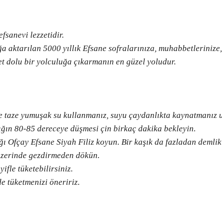
fsanevi lezzeti
dir.
a aktarılan 5000 yıllık Efsane
sofralarınıza
,
muhabbetlerinize
et
dolu
bir
yolculuğa
çıkarmanın
en
güzel
yoludur
.
e
taze
yumuşak
su
kullanmanız
,
suyu
çaydanlıkta
kaynatmanız
ığın
80-85
derece
ye
düşmesi
çin
birkaç
dakika
bekleyin
.
ğı
Ofçay
Efsane
Siyah
Filiz
koyun
. Bir
kaşık
da
fazladan
demlik
zerinde
gezdirmeden
dökün
.
yifle
tüketebilirsiniz
.
de
tüketmenizi
öneririz
.
ve diğer konularda yetersiz gördüğünüz noktaları öneri formunu kullanarak taraf