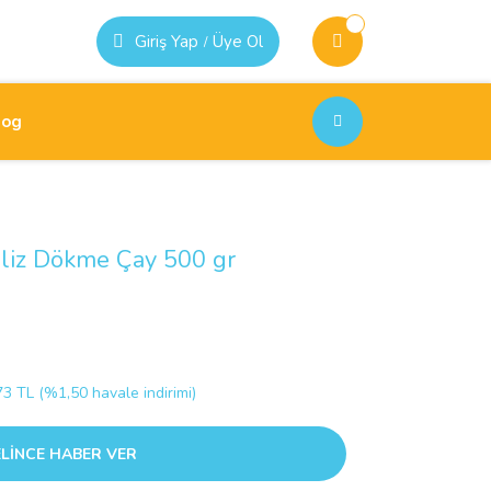
Giriş Yap
Üye Ol
/
log
iliz Dökme Çay 500 gr
3 TL (%1,50 havale indirimi)
LİNCE HABER VER