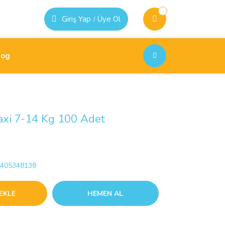
Giriş Yap
Üye Ol
/
log
xi 7-14 Kg 100 Adet
405348138
EKLE
HEMEN AL