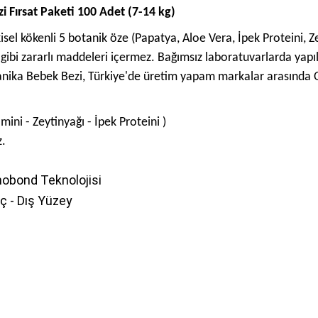
Fırsat Paketi 100 Adet (7-14 kg)
sel kökenli 5 botanik öze (Papatya, Aloe Vera, İpek Proteini, Ze
 gibi zararlı maddeleri içermez. Bağımsız laboratuvarlarda yapı
ka Bebek Bezi, Türkiye'de üretim yapam markalar arasında Oeko
mini - Zeytinyağı - İpek Proteini )
z.
obond Teknolojisi
İç - Dış Yüzey
ve diğer konularda yetersiz gördüğünüz noktaları öneri formunu kullanarak taraf
Bu ürüne ilk yorumu siz yapın!