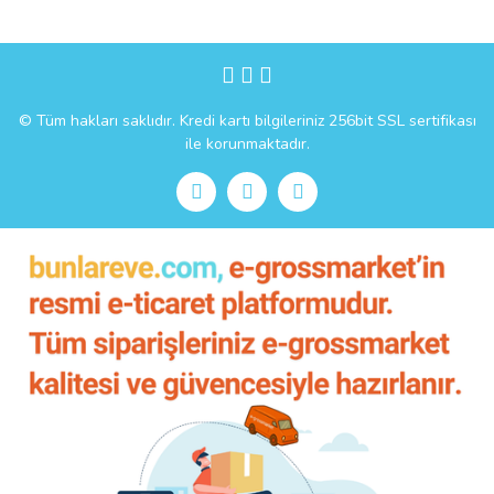
Gönder
© Tüm hakları saklıdır. Kredi kartı bilgileriniz 256bit SSL sertifikası
ile korunmaktadır.