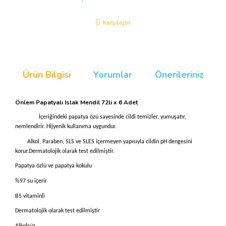
Karşılaştır
Ürün Bilgisi
Yorumlar
Önerileriniz
Önlem Papatyalı Islak Mendil 72li x 6 Adet
İçeriğindeki papatya özü sayesinde cildi temizler, yumuşatır,
nemlendirir. Hijyenik kullanıma uygundur.
Alkol, Paraben, SLS ve SLES içermeyen yapısıyla cildin pH dengesini
korur.Dermatolojik olarak test edilmiştir.
Papatya özlü ve papatya kokulu
%97 su içerir
B5 vitaminli
Dermatolojik olarak test edilmiştir
Alkolsüz