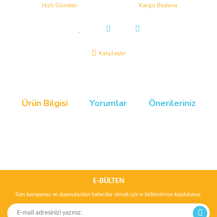
Hızlı Gönderi
Kargo Bedava
Karşılaştır
Ürün Bilgisi
Yorumlar
Önerileriniz
Bu ürünün fiyat bilgisi, resim, ürün açıklamalarında ve diğer
konularda yetersiz gördüğünüz noktaları öneri formunu kullanarak
Bu ürüne ilk yorumu siz yapın!
tarafımıza iletebilirsiniz.
Görüş ve önerileriniz için teşekkür ederiz.
E-BÜLTEN
Tüm kampanya ve duyurulardan haberdar olmak için e-bültenimize kaydolunuz.
Yorum Yaz
Ürün resmi kalitesiz, bozuk veya görüntülenemiyor.