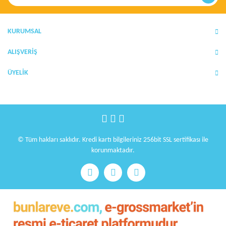
Ürün açıklamasında eksik bilgiler bulunuyor.
Ürün bilgilerinde hatalar bulunuyor.
Ürün fiyatı diğer sitelerden daha pahalı.
KURUMSAL
Bu ürüne benzer farklı alternatifler olmalı.
ALIŞVERİŞ
ÜYELİK
Gönder
© Tüm hakları saklıdır. Kredi kartı bilgileriniz 256bit SSL sertifikası ile
korunmaktadır.