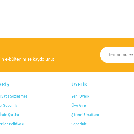
ğer konularda yetersiz gördüğünüz noktaları öneri formunu kullanarak tarafımıza ileteb
Bu ürüne ilk yorumu siz yapın!
Yorum Yaz
n e-bültenimize kaydolunuz.
ERİŞ
ÜYELİK
 Satış Sözleşmesi
Yeni Üyelik
 ve Güvenlik
Üye Girişi
Gönder
 İade Şartları
Şifremi Unuttum
eriler Politikası
Sepetiniz