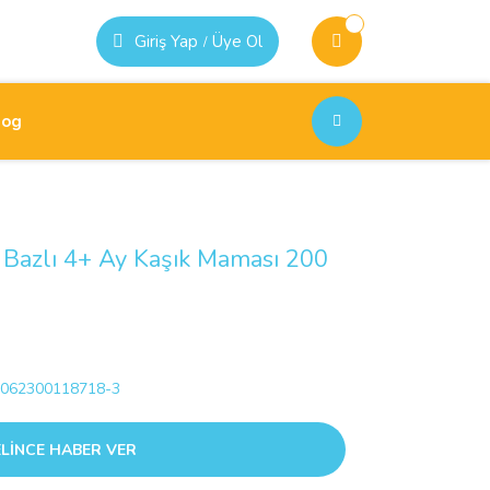
Giriş Yap
Üye Ol
/
log
ıl Bazlı 4+ Ay Kaşık Maması 200
062300118718-3
LİNCE HABER VER