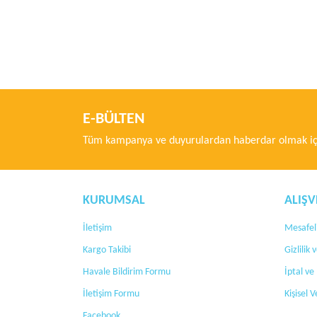
Bu ürünün fiyat bilgisi, resim, ürün açıklamalarında ve di
Görüş ve önerileriniz için teşekkür ederiz.
Ürün resmi kalitesiz, bozuk veya görüntülenemiyor.
Ürün açıklamasında eksik bilgiler bulunuyor.
E-BÜLTEN
Ürün bilgilerinde hatalar bulunuyor.
Tüm kampanya ve duyurulardan haberdar olmak içi
Ürün fiyatı diğer sitelerden daha pahalı.
Bu ürüne benzer farklı alternatifler olmalı.
KURUMSAL
ALIŞV
İletişim
Mesafeli
Kargo Takibi
Gizlilik
Havale Bildirim Formu
İptal ve
İletişim Formu
Kişisel V
Facebook