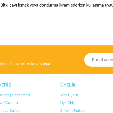
, Bitki çayı içmek veya dondurma ikram ederken kullanıma uyg
ve diğer konularda yetersiz gördüğünüz noktaları öneri formunu kullanarak taraf
Bu ürüne ilk yorumu siz yapın!
r.
Yorum Yaz
çin e-bültenimize kaydolunuz.
VERİŞ
ÜYELİK
li Satış Sözleşmesi
Yeni Üyelik
k ve Güvenlik
Üye Girişi
Gönder
e İade Şartları
Şifremi Unuttum