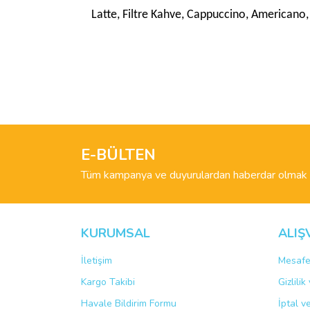
Latte, Filtre Kahve, Cappuccino, Americano
Bu ürünün fiyat bilgisi, resim, ürün açıklamalarında 
Görüş ve önerileriniz için teşekkür ederiz.
Ürün resmi kalitesiz, bozuk veya görüntülenemiyo
Ürün açıklamasında eksik bilgiler bulunuyor.
E-BÜLTEN
Ürün bilgilerinde hatalar bulunuyor.
Tüm kampanya ve duyurulardan haberdar olmak i
Ürün fiyatı diğer sitelerden daha pahalı.
Bu ürüne benzer farklı alternatifler olmalı.
KURUMSAL
ALIŞ
İletişim
Mesafe
Kargo Takibi
Gizlili
Havale Bildirim Formu
İptal v