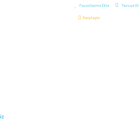
Tavsiye Et
Karşılaştır
iz