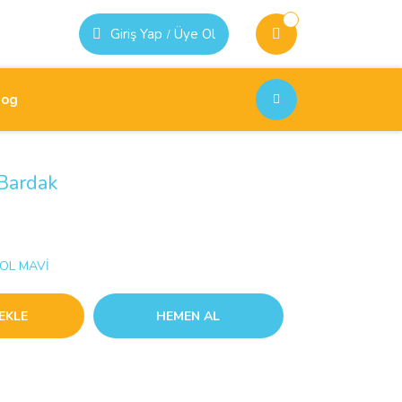
Giriş Yap
Üye Ol
/
log
 Bardak
OL MAVİ
EKLE
HEMEN AL