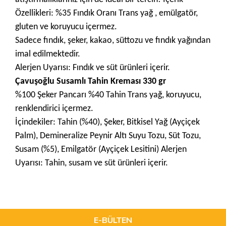
Özellikleri: %35 Fındık Oranı Trans yağ , emülgatör,
gluten ve koruyucu içermez.
Sadece fındık, şeker, kakao, süttozu ve fındık yağından
imal edilmektedir.
Alerjen Uyarısı: Fındık ve süt ürünleri içerir.
Çavuşoğlu Susamlı Tahin Kreması 330 gr
%100 Şeker Pancarı %40 Tahin Trans yağ, koruyucu,
renklendirici içermez.
İçindekiler: Tahin (%40), Şeker, Bitkisel Yağ (Ayçiçek
Palm), Demineralize Peynir Altı Suyu Tozu, Süt Tozu,
Susam (%5), Emilgatör (Ayçiçek Lesitini) Alerjen
Uyarısı: Tahin, susam ve süt ürünleri içerir.
Bu ürünün fiyat bilgisi, resim, ürün açıklamalarında ve diğer
konularda yetersiz gördüğünüz noktaları öneri formunu
Bu ürüne ilk yorumu siz yapın!
kullanarak tarafımıza iletebilirsiniz.
Görüş ve önerileriniz için teşekkür ederiz.
E-BÜLTEN