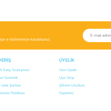
ve diğer konularda yetersiz gördüğünüz noktaları öneri formunu kullanarak taraf
r.
çin e-bültenimize kaydolunuz.
VERİŞ
ÜYELİK
yata da almış oldum. Emeğiniz için teşekkür ederim.
li Satış Sözleşmesi
Yeni Üyelik
k ve Güvenlik
Üye Girişi
Gönder
e İade Şartları
Şifremi Unuttum
Veriler Politikası
Sepetiniz