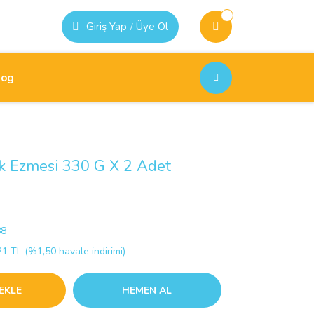
Giriş Yap
Üye Ol
/
log
ık Ezmesi 330 G X 2 Adet
88
1 TL (%1,50 havale indirimi)
EKLE
HEMEN AL