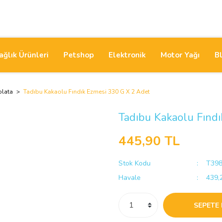
ağlık Ürünleri
Petshop
Elektronik
Motor Yağı
B
olata
Tadıbu Kakaolu Fındık Ezmesi 330 G X 2 Adet
Tadıbu Kakaolu Fınd
445,90 TL
Stok Kodu
T39
Havale
439,2
SEPETE 