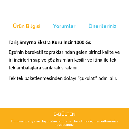
Ürün Bilgisi
Yorumlar
Önerileriniz
Tariş
Smyrna Ekstra Kuru İncir 1000 Gr.
Ege’nin bereketli topraklarından gelen birinci kalite ve
iri incirlerin sap ve göz kısımları kesilir ve itina ile tek
tek ambalajlara sarılarak sıralanır.
Tek tek paketlenmesinden dolayı “çukulat” adını alır.
Bu ürünün fiyat bilgisi, resim, ürün açıklamalarında ve diğer
konularda yetersiz gördüğünüz noktaları öneri formunu
Bu ürüne ilk yorumu siz yapın!
kullanarak tarafımıza iletebilirsiniz.
Görüş ve önerileriniz için teşekkür ederiz.
E-BÜLTEN
Tüm kampanya ve duyurulardan haberdar olmak için e-bültenimize
Yorum Yaz
kaydolunuz.
Ürün resmi kalitesiz, bozuk veya görüntülenemiyor.