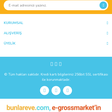
Ürün açıklamasında eksik bilgiler bulunuyor.
Ürün bilgilerinde hatalar bulunuyor.
Ürün fiyatı diğer sitelerden daha pahalı.
KURUMSAL
Bu ürüne benzer farklı alternatifler olmalı.
ALIŞVERİŞ
ÜYELİK
Gönder
© Tüm hakları saklıdır. Kredi kartı bilgileriniz 256bit SSL sertifikası
ile korunmaktadır.