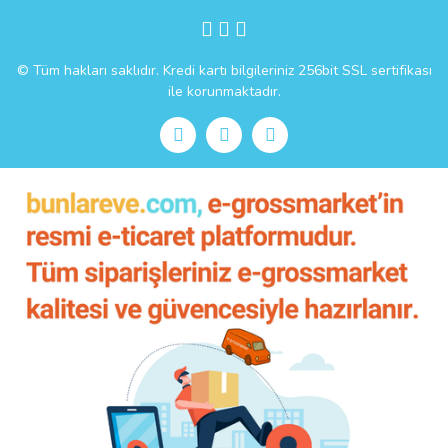
Gönder
© Tüm hakları saklıdır. Kredi kartı bilgileriniz 256bit SSL sertifikası
ile korunmaktadır.