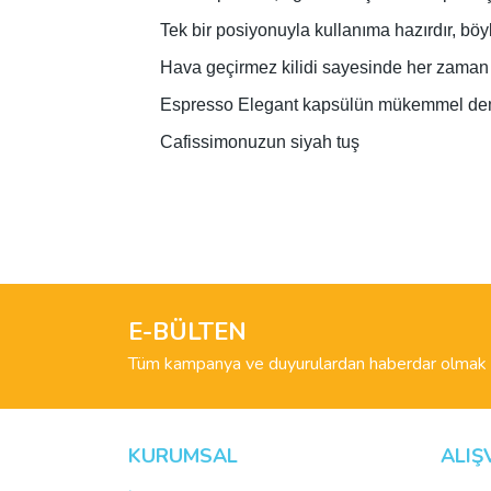
Tek bir posiyonuyla kullanıma hazırdır, böyle
Hava geçirmez kilidi sayesinde her zaman t
Espresso Elegant kapsülün mükemmel dem
Cafissimonuzun siyah tuş
Bu ürünün fiyat bilgisi, resim, ürün açıklamalarında 
Görüş ve önerileriniz için teşekkür ederiz.
Ürün resmi kalitesiz, bozuk veya görüntülenemiyo
Ürün açıklamasında eksik bilgiler bulunuyor.
E-BÜLTEN
Ürün bilgilerinde hatalar bulunuyor.
Tüm kampanya ve duyurulardan haberdar olmak i
Ürün fiyatı diğer sitelerden daha pahalı.
Bu ürüne benzer farklı alternatifler olmalı.
KURUMSAL
ALIŞ