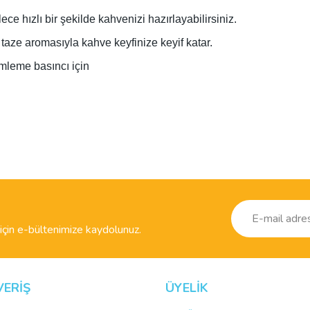
ce hızlı bir şekilde kahvenizi hazırlayabilirsiniz.
aze aromasıyla kahve keyfinize keyif katar.
leme basıncı için
ve diğer konularda yetersiz gördüğünüz noktaları öneri formunu kullanarak taraf
Bu ürüne ilk yorumu siz yapın!
r.
Yorum Yaz
çin e-bültenimize kaydolunuz.
VERİŞ
ÜYELİK