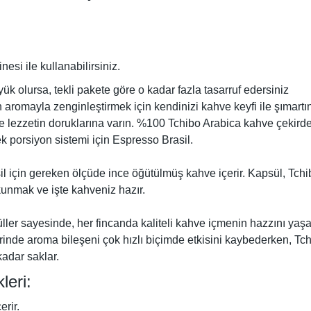
si ile kullanabilirsiniz.
ük olursa, tekli pakete göre o kadar fazla tasarruf edersiniz
aromayla zenginleştirmek için kendinizi kahve keyfi ile şımartı
 ile lezzetin doruklarına varın. %100 Tchibo Arabica kahve çekird
ek porsiyon sistemi için Espresso Brasil.
sil için gereken ölçüde ince öğütülmüş kahve içerir. Kapsül, Tchi
nmak ve işte kahveniz hazır.
 sayesinde, her fincanda kaliteli kahve içmenin hazzını yaşaya
inde aroma bileşeni çok hızlı biçimde etkisini kaybederken, Tc
kadar saklar.
leri:
erir.