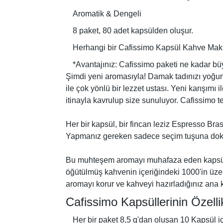
Aromatik & Dengeli
8 paket, 80 adet kapsülden oluşur.
Herhangi bir Cafissimo Kapsül Kahve Makine
*Avantajınız: Cafissimo paketi ne kadar büy
Şimdi yeni aromasıyla! Damak tadınızı yoğun 
ile çok yönlü bir lezzet ustası. Yeni karışımı
itinayla kavrulup size sunuluyor. Cafissimo t
Her bir kapsül, bir fincan leziz Espresso Bra
Yapmanız gereken sadece seçim tuşuna doku
Bu muhteşem aromayı muhafaza eden kapsüller
öğütülmüş kahvenin içeriğindeki 1000'in üzer
aromayı korur ve kahveyi hazırladığınız ana 
Cafissimo Kapsüllerinin Özellik
Her bir paket 8,5 g'dan oluşan 10 Kapsül iç