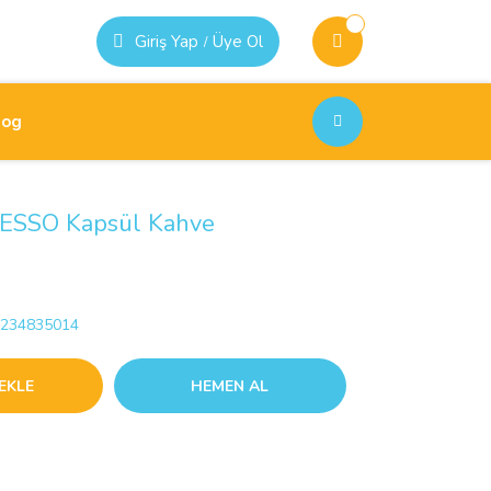
Giriş Yap
Üye Ol
/
log
ESSO Kapsül Kahve
234835014
EKLE
HEMEN AL