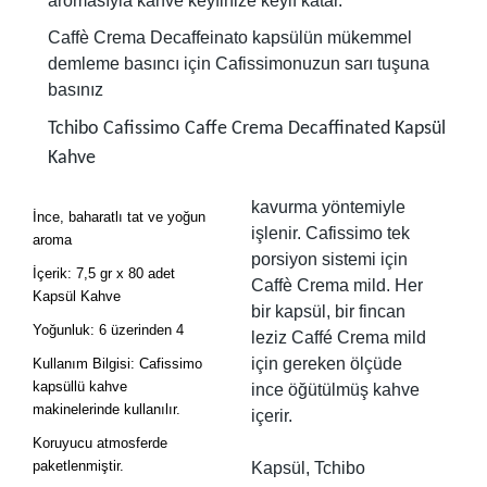
aromasıyla kahve keyfinize keyif katar.
Caffè Crema Decaffeinato kapsülün mükemmel
demleme basıncı için Cafissimonuzun sarı tuşuna
basınız
Tchibo Cafissimo Caffe Crema Decaffinated Kapsül
Kahve
kavurma yöntemiyle
İnce, baharatlı tat ve yoğun
işlenir. Cafissimo tek
aroma
porsiyon sistemi için
İçerik: 7,5 gr x 80 adet
Caffè Crema mild. Her
Kapsül Kahve
bir kapsül, bir fincan
Yoğunluk: 6 üzerinden 4
leziz Caffé Crema mild
için gereken ölçüde
Kullanım Bilgisi: Cafissimo
kapsüllü kahve
ince öğütülmüş kahve
makinelerinde kullanılır.
içerir.
Koruyucu atmosferde
paketlenmiştir.
Kapsül, Tchibo