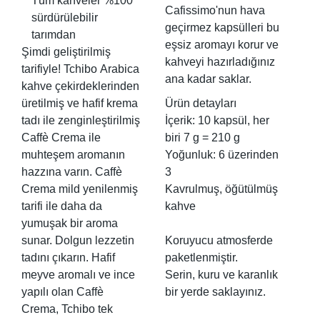
Tüm kahveler %100
Cafissimo'nun hava
sürdürülebilir
geçirmez kapsülleri bu
tarımdan
eşsiz aromayı korur ve
Şimdi geliştirilmiş
kahveyi hazırladığınız
tarifiyle! Tchibo Arabica
ana kadar saklar.
kahve çekirdeklerinden
üretilmiş ve hafif krema
Ürün detayları
tadı ile zenginleştirilmiş
İçerik: 10 kapsül, her
Caffè Crema ile
biri 7 g = 210 g
muhteşem aromanın
Yoğunluk: 6 üzerinden
hazzına varın. Caffè
3
Crema mild yenilenmiş
Kavrulmuş, öğütülmüş
tarifi ile daha da
kahve
yumuşak bir aroma
sunar. Dolgun lezzetin
Koruyucu atmosferde
tadını çıkarın. Hafif
paketlenmiştir.
meyve aromalı ve ince
Serin, kuru ve karanlık
yapılı olan Caffè
bir yerde saklayınız.
Crema, Tchibo tek