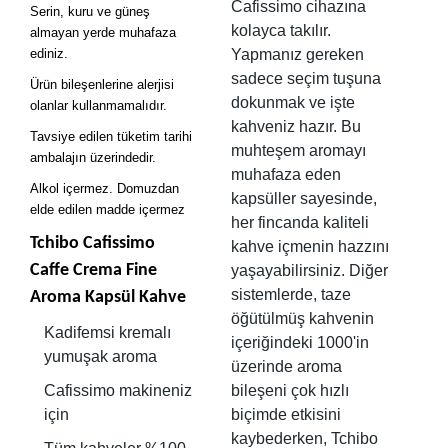
Cafissimo cihazına
Serin, kuru ve güneş
kolayca takılır.
almayan yerde muhafaza
ediniz.
Yapmanız gereken
sadece seçim tuşuna
Ürün bileşenlerine alerjisi
dokunmak ve işte
olanlar kullanmamalıdır.
kahveniz hazır. Bu
Tavsiye edilen tüketim tarihi
muhteşem aromayı
ambalajın üzerindedir.
muhafaza eden
Alkol içermez. Domuzdan
kapsüller sayesinde,
elde edilen madde içermez
her fincanda kaliteli
Tchibo Cafissimo
kahve içmenin hazzını
Caffe Crema Fine
yaşayabilirsiniz. Diğer
sistemlerde, taze
Aroma Kapsül Kahve
öğütülmüş kahvenin
Kadifemsi kremalı
içeriğindeki 1000'in
yumuşak aroma
üzerinde aroma
Cafissimo makineniz
bileşeni çok hızlı
için
biçimde etkisini
kaybederken, Tchibo