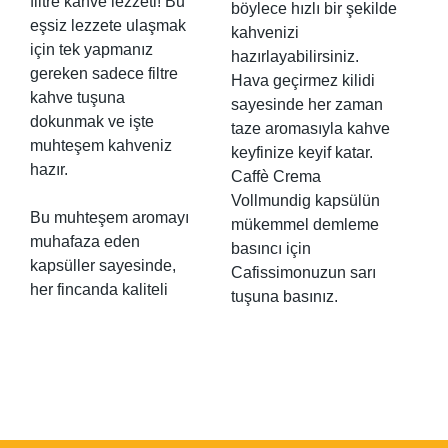
filtre kahve lezzeti! Bu
böylece hızlı bir şekilde
eşsiz lezzete ulaşmak
kahvenizi
için tek yapmanız
hazırlayabilirsiniz.
gereken sadece filtre
Hava geçirmez kilidi
kahve tuşuna
sayesinde her zaman
dokunmak ve işte
taze aromasıyla kahve
muhteşem kahveniz
keyfinize keyif katar.
hazır.
Caffè Crema
Vollmundig kapsülün
Bu muhteşem aromayı
mükemmel demleme
muhafaza eden
basıncı için
kapsüller sayesinde,
Cafissimonuzun sarı
her fincanda kaliteli
tuşuna basınız.
Bu ürünün fiyat bilgisi, resim, ürün açıklamalarında ve diğer
konularda yetersiz gördüğünüz noktaları öneri formunu
Bu ürüne ilk yorumu siz yapın!
kullanarak tarafımıza iletebilirsiniz.