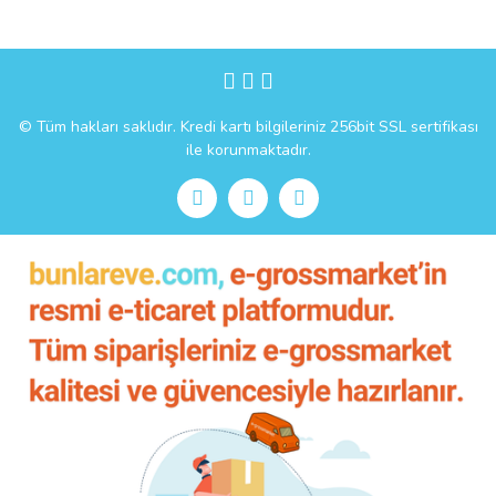
Gönder
© Tüm hakları saklıdır. Kredi kartı bilgileriniz 256bit SSL sertifikası
ile korunmaktadır.