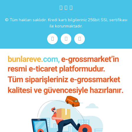
Gönder
© Tüm hakları saklıdır. Kredi kartı bilgileriniz 256bit SSL sertifikası
ile korunmaktadır.