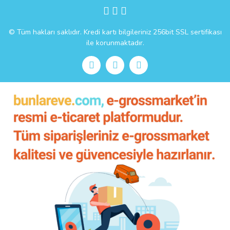
Gönder
© Tüm hakları saklıdır. Kredi kartı bilgileriniz 256bit SSL sertifikası
ile korunmaktadır.