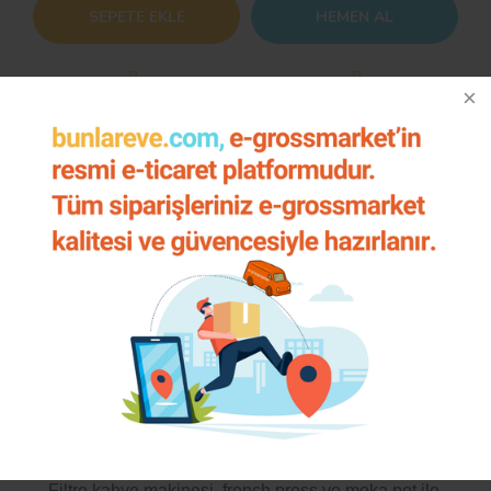
SEPETE EKLE
HEMEN AL
Hızlı Gönderi
Kargo Bedava
Karşılaştır
Ürün Bilgisi
Yorumlar
Önerileriniz
Tchibo Gold Selection Filtre Kahve 250 gr
Yoğun aromalı kahve 20% Tchibo Arabica, 80%
Tchibo Robusta çekirdeklerinden oluşur.
Filtre kahve makinesi, french press ve moka pot ile