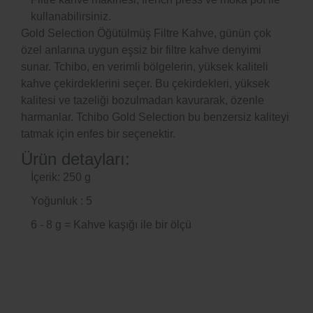
kullanabilirsiniz.
Gold Selection Öğütülmüş Filtre Kahve, günün çok
özel anlarına uygun eşsiz bir filtre kahve denyimi
sunar. Tchibo, en verimli bölgelerin, yüksek kaliteli
kahve çekirdeklerini seçer. Bu çekirdekleri, yüksek
kalitesi ve tazeliği bozulmadan kavurarak, özenle
harmanlar. Tchibo Gold Selection bu benzersiz kaliteyi
tatmak için enfes bir seçenektir.
Ürün detayları:
İçerik: 250 g
Yoğunluk : 5
6 - 8 g = Kahve kaşığı ile bir ölçü
Bu ürünün fiyat bilgisi, resim, ürün açıklamalarında ve diğer
konularda yetersiz gördüğünüz noktaları öneri formunu