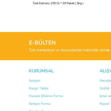
Türk Kahvesi 100 Gr * 30 Paket ( 3kg )
Bu ürünün fiyat bilgisi, resim, ürün açıklamalarında 
Görüş ve önerileriniz için teşekkür ederiz.
Ürün resmi kalitesiz, bozuk veya görüntülenemiyo
Ürün açıklamasında eksik bilgiler bulunuyor.
E-BÜLTEN
Ürün bilgilerinde hatalar bulunuyor.
Tüm kampanya ve duyurulardan haberdar olmak i
Ürün fiyatı diğer sitelerden daha pahalı.
Bu ürüne benzer farklı alternatifler olmalı.
KURUMSAL
ALIŞ
İletişim
Mesafe
Kargo Takibi
Gizlili
Havale Bildirim Formu
İptal v
İletişim Formu
Kişisel 