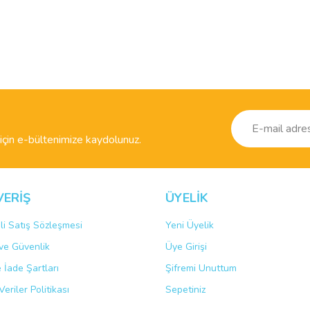
ve diğer konularda yetersiz gördüğünüz noktaları öneri formunu kullanarak taraf
Bu ürüne ilk yorumu siz yapın!
r.
Yorum Yaz
çin e-bültenimize kaydolunuz.
VERİŞ
ÜYELİK
li Satış Sözleşmesi
Yeni Üyelik
k ve Güvenlik
Üye Girişi
Gönder
e İade Şartları
Şifremi Unuttum
Veriler Politikası
Sepetiniz