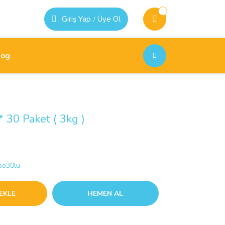
Giriş Yap
Üye Ol
/
log
 30 Paket ( 3kg )
bo30lu
EKLE
HEMEN AL