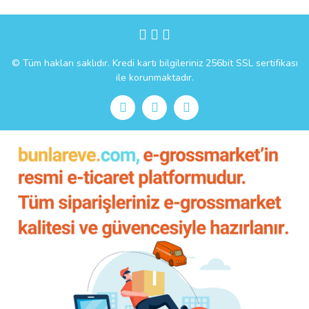
Gönder
© Tüm hakları saklıdır. Kredi kartı bilgileriniz 256bit SSL sertifikası
ile korunmaktadır.