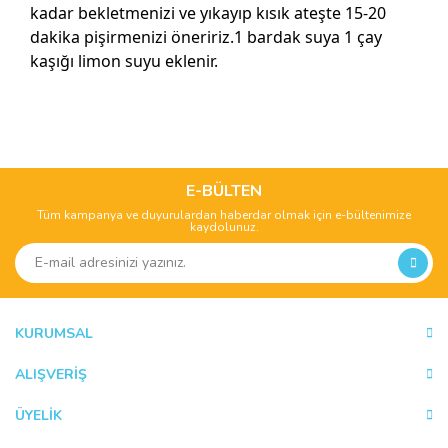
kadar bekletmenizi ve yıkayıp kısık ateşte 15-20
dakika pişirmenizi öneririz.1 bardak suya 1 çay
kaşığı limon suyu eklenir.
Bu ürünün fiyat bilgisi, resim, ürün açıklamalarında ve diğer
konularda yetersiz gördüğünüz noktaları öneri formunu
Bu ürüne ilk yorumu siz yapın!
kullanarak tarafımıza iletebilirsiniz.
Görüş ve önerileriniz için teşekkür ederiz.
E-BÜLTEN
Tüm kampanya ve duyurulardan haberdar olmak için e-bültenimize
Yorum Yaz
kaydolunuz.
Ürün resmi kalitesiz, bozuk veya görüntülenemiyor.
Ürün açıklamasında eksik bilgiler bulunuyor.
Ürün bilgilerinde hatalar bulunuyor.
Ürün fiyatı diğer sitelerden daha pahalı.
KURUMSAL
Bu ürüne benzer farklı alternatifler olmalı.
ALIŞVERİŞ
ÜYELİK