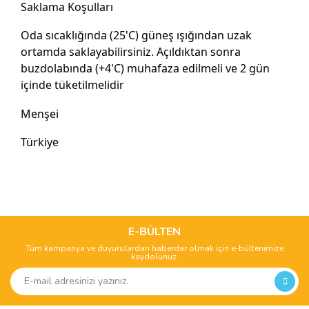
Saklama Koşulları
Oda sıcaklığında (25'C) güneş ışığından uzak
ortamda saklayabilirsiniz. Açıldıktan sonra
buzdolabında (+4'C) muhafaza edilmeli ve 2 gün
içinde tüketilmelidir
Menşei
Türkiye
Bu ürünün fiyat bilgisi, resim, ürün açıklamalarında ve diğer
konularda yetersiz gördüğünüz noktaları öneri formunu
Bu ürüne ilk yorumu siz yapın!
kullanarak tarafımıza iletebilirsiniz.
Görüş ve önerileriniz için teşekkür ederiz.
E-BÜLTEN
Tüm kampanya ve duyurulardan haberdar olmak için e-bültenimize
Yorum Yaz
kaydolunuz.
Ürün resmi kalitesiz, bozuk veya görüntülenemiyor.
Ürün açıklamasında eksik bilgiler bulunuyor.
Ürün bilgilerinde hatalar bulunuyor.