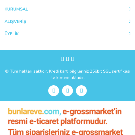
Ürün fiyatı diğer sitelerden daha pahalı.
KURUMSAL
Bu ürüne benzer farklı alternatifler olmalı.
ALIŞVERİŞ
ÜYELİK
Gönder
© Tüm hakları saklıdır. Kredi kartı bilgileriniz 256bit SSL sertifikası
ile korunmaktadır.