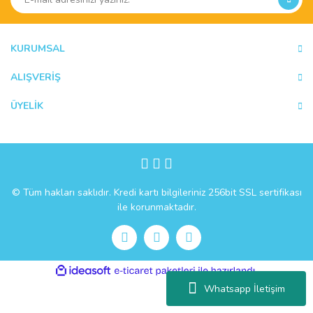
KURUMSAL
ALIŞVERİŞ
ÜYELİK
© Tüm hakları saklıdır. Kredi kartı bilgileriniz 256bit SSL sertifikası
ile korunmaktadır.
ile
ideasoft
e-
hazırlandı.
ticaret
Whatsapp İletişim
paketleri