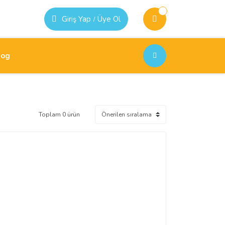
Giriş Yap
Üye Ol
/
log
Toplam 0 ürün