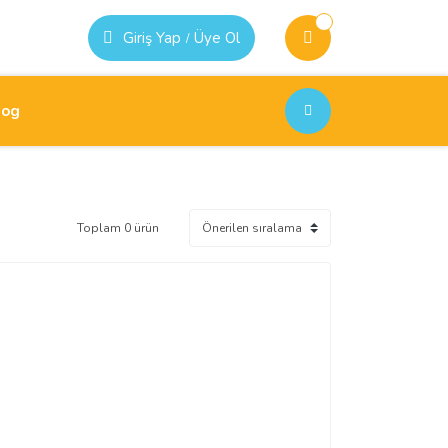
Giriş Yap
Üye Ol
/
log
Toplam 0 ürün