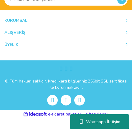
KURUMSAL
ALIŞVERİŞ
ÜYELİK
© Tüm hakları saklıdır. Kredi kartı bilgileriniz 256bit SSL sertifikası
ile korunmaktadır.
ile
ideasoft
e-
hazırlandı.
ticaret
Whatsapp İletişim
paketleri