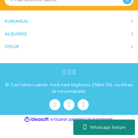
KURUMSAL
ALIŞVERİŞ
ÜYELİK
© Tüm hakları saklıdır. Kredi kartı bilgileriniz 256bit SSL sertifikası
ile korunmaktadır.
ile
ideasoft
e-
hazırlandı.
ticaret
Whatsapp İletişim
paketleri