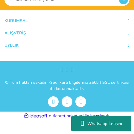
KURUMSAL
ALIŞVERİŞ
ÜYELİK
© Tüm hakları saklıdır. Kredi kartı bilgileriniz 256bit SSL sertifikası
ile korunmaktadır.
ile
ideasoft
e-
hazırlandı.
ticaret
Whatsapp İletişim
paketleri