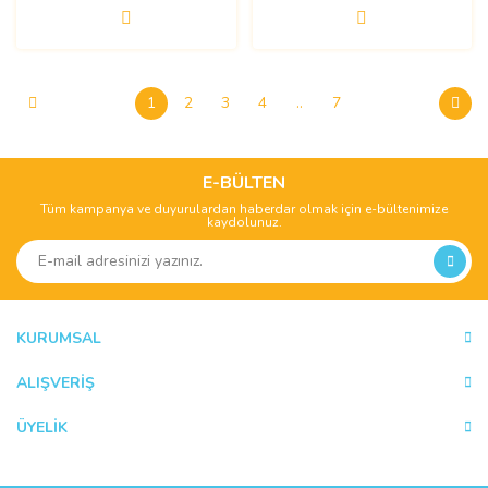
1
2
3
4
..
7
E-BÜLTEN
Tüm kampanya ve duyurulardan haberdar olmak için e-bültenimize
kaydolunuz.
KURUMSAL
ALIŞVERİŞ
ÜYELİK