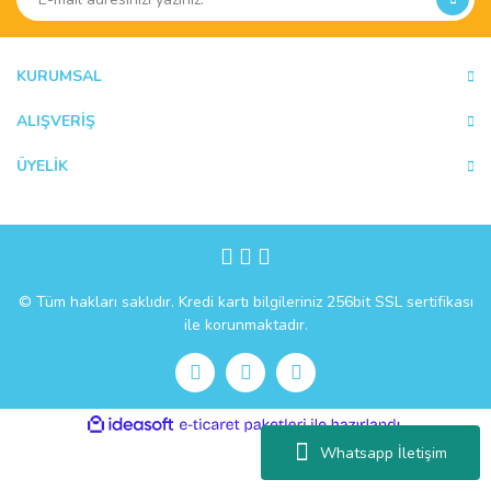
KURUMSAL
ALIŞVERİŞ
ÜYELİK
© Tüm hakları saklıdır. Kredi kartı bilgileriniz 256bit SSL sertifikası
ile korunmaktadır.
ile
ideasoft
e-
hazırlandı.
ticaret
Whatsapp İletişim
paketleri