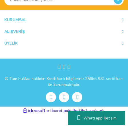
KURUMSAL
ALIŞVERİŞ
ÜYELİK
© Tüm hakları saklıdır. Kredi kartı bilgileriniz 256bit SSL sertifikası
ile korunmaktadır.
ile
ideasoft
e-
hazırlandı.
ticaret
Whatsapp İletişim
paketleri