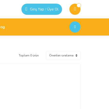
Giriş Yap
Üye Ol
/
log
Toplam 0 ürün