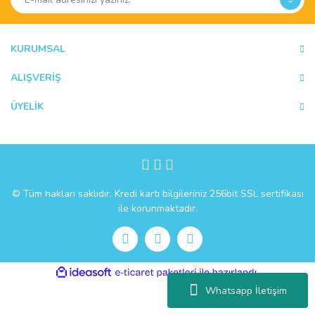
KURUMSAL
ALIŞVERİŞ
ÜYELİK
© Tüm hakları saklıdır. Kredi kartı bilgileriniz 256bit SSL sertifikası
ile korunmaktadır.
ile
ideasoft
e-
hazırlandı.
ticaret
Whatsapp İletişim
paketleri