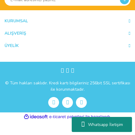
KURUMSAL
ALIŞVERİŞ
ÜYELİK
© Tüm hakları saklıdır. Kredi kartı bilgileriniz 256bit SSL sertifikası
ile korunmaktadır.
ile
ideasoft
e-
hazırlandı.
ticaret
Whatsapp İletişim
paketleri