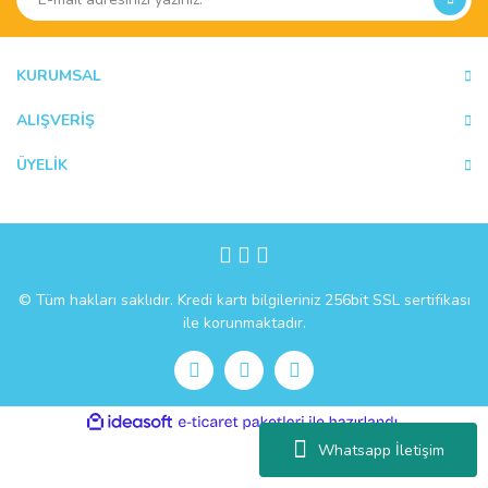
KURUMSAL
ALIŞVERİŞ
ÜYELİK
© Tüm hakları saklıdır. Kredi kartı bilgileriniz 256bit SSL sertifikası
ile korunmaktadır.
ile
ideasoft
e-
hazırlandı.
ticaret
Whatsapp İletişim
paketleri