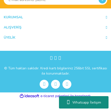
KURUMSAL
ALIŞVERİŞ
ÜYELİK
© Tüm hakları saklıdır. Kredi kartı bilgileriniz 256bit SSL sertifikası
ile korunmaktadır.
ile
ideasoft
e-
hazırlandı.
ticaret
Whatsapp İletişim
paketleri