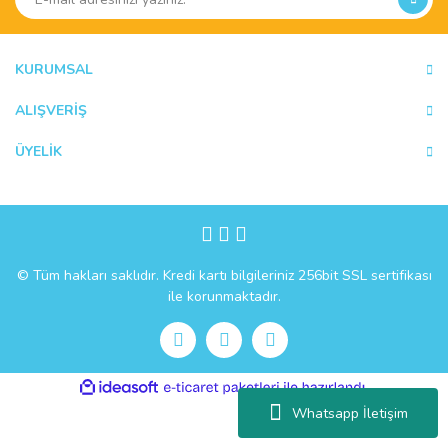
KURUMSAL
ALIŞVERİŞ
ÜYELİK
© Tüm hakları saklıdır. Kredi kartı bilgileriniz 256bit SSL sertifikası
ile korunmaktadır.
ile
ideasoft
e-
hazırlandı.
ticaret
Whatsapp İletişim
paketleri